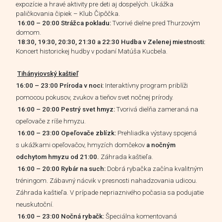
expozície a hravé aktivity pre deti aj dospelých.
Ukážka
paličkovania čipiek – Klub Čipôčka.
16:00 – 20:00 Strážca pokladu:
Tvorivé dielne pred Thurzovým
domom.
18:30, 19:30, 20:30, 21:30 a 22:30 Hudba v Zelenej miestnosti:
Koncert historickej hudby v podaní Matúša Kucbela.
Tihányiovský kaštieľ
16:00 – 23:00 Príroda v noci:
Interaktívny program priblíži
pomocou pokusov, zvukov a tieňov svet nočnej prírody.
16:00 – 20:00 Pestrý svet hmyz:
Tvorivá dielňa zameraná na
opeľovače z ríše hmyzu.
16:00 – 23:00 Opeľovače zblízk:
Prehliadka výstavy spojená
s ukážkami opeľovačov, hmyzích domčekov
a nočným
odchytom hmyzu od 21:00.
Záhrada kaštieľa.
16:00 – 20:00 Rybár na such:
Dobrá rybačka začína kvalitným
tréningom. Zábavný nácvik v presnosti nahadzovania udicou.
Záhrada kaštieľa. V prípade nepriaznivého počasia sa podujatie
neuskutoční.
16:00 – 23:00 Nočná rybačk:
Špeciálna komentovaná