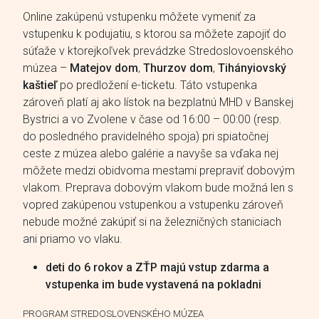
Online zakúpenú vstupenku môžete vymeniť za
vstupenku k podujatiu, s ktorou sa môžete zapojiť do
súťaže v ktorejkoľvek prevádzke Stredoslovoenského
múzea –
Matejov dom
,
Thurzov dom
,
Tihányiovský
kaštieľ
po predložení e-ticketu. Táto vstupenka
zároveň platí aj ako lístok na bezplatnú MHD v Banskej
Bystrici a vo Zvolene v čase od 16:00 – 00:00 (resp.
do posledného pravidelného spoja) pri spiatočnej
ceste z múzea alebo galérie a navyše sa vďaka nej
môžete medzi obidvoma mestami prepraviť dobovým
vlakom. Preprava dobovým vlakom bude možná len s
vopred zakúpenou vstupenkou a vstupenku zároveň
nebude možné zakúpiť si na železničných staniciach
ani priamo vo vlaku.
deti do 6 rokov a ZŤP majú vstup zdarma a
vstupenka im bude vystavená na pokladni
PROGRAM STREDOSLOVENSKÉHO MÚZEA