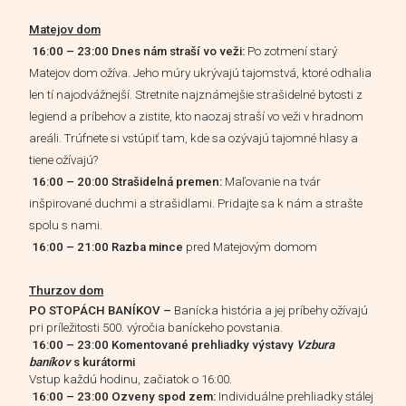
Matejov dom
16:00 – 23:00 Dnes nám straší vo veži:
Po zotmení starý
Matejov dom ožíva. Jeho múry ukrývajú tajomstvá, ktoré odhalia
len tí najodvážnejší. Stretnite najznámejšie strašidelné bytosti z
legiend a príbehov a zistite, kto naozaj straší vo veži v hradnom
areáli. Trúfnete si vstúpiť tam, kde sa ozývajú tajomné hlasy a
tiene ožívajú?
16:00 – 20:00 Strašidelná premen:
Maľovanie na tvár
inšpirované duchmi a strašidlami. Pridajte sa k nám a strašte
spolu s nami.
16:00 – 21:00 Razba mince
pred Matejovým domom
Thurzov dom
PO STOPÁCH BANÍKOV –
Banícka história a jej príbehy ožívajú
pri príležitosti 500. výročia baníckeho povstania.
16:00 – 23:00 Komentované prehliadky výstavy
Vzbura
baníkov
s kurátormi
Vstup každú hodinu, začiatok o 16:00.
16:00 – 23:00 Ozveny spod zem:
Individuálne prehliadky stálej