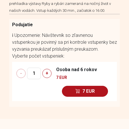
prehliadka výstavy Ryby a rybári zameraná na nočný život v
našich vodách. Vstup každých 30 min., začiatok o 16:00.
Podujatie
ℹ️ Upozornenie: Návštevník so zľavnenou
vstupenkou je povinný sa pri kontrole vstupenky bez
vyzvania preukázať príslušným preukazom.
Vyberte počet vstupeniek:
Osoba nad 6 rokov
-
+
7 EUR
7
EUR